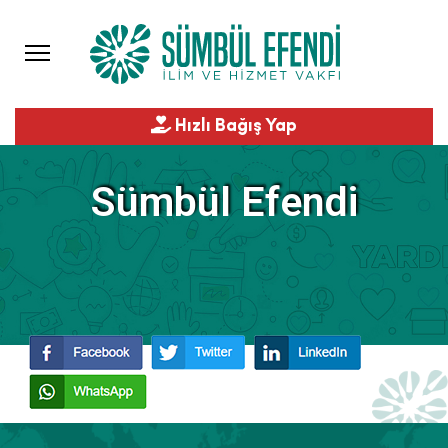
FAALİYETLER
KURUMSAL
Hızlı Bağış Yap
Sümbül Efendi
DUYURULAR
GALERİ
BİZE ULAŞIN